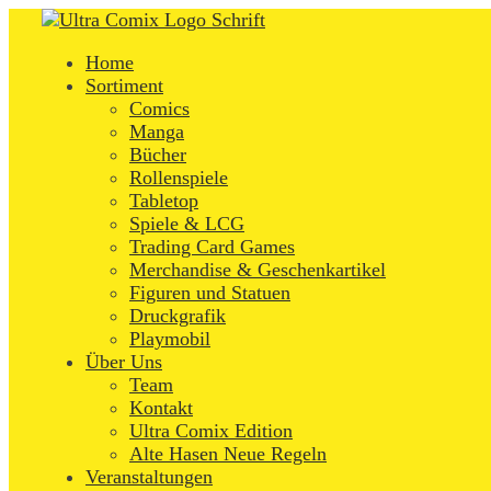
Skip
Home
to
Menu
Home
content
Sortiment
Comics
Manga
Bücher
Rollenspiele
Tabletop
Spiele & LCG
Trading Card Games
Merchandise & Geschenkartikel
Figuren und Statuen
Druckgrafik
Playmobil
Über Uns
Team
Kontakt
Ultra Comix Edition
Alte Hasen Neue Regeln
Veranstaltungen