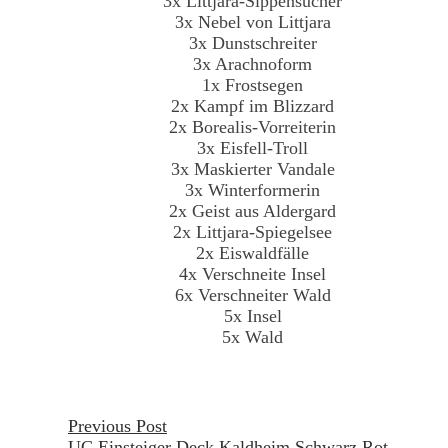
3x Littjara-Sippensucher
3x Nebel von Littjara
3x Dunstschreiter
3x Arachnoform
1x Frostsegen
2x Kampf im Blizzard
2x Borealis-Vorreiterin
3x Eisfell-Troll
3x Maskierter Vandale
3x Winterformerin
2x Geist aus Aldergard
2x Littjara-Spiegelsee
2x Eiswaldfälle
4x Verschneite Insel
6x Verschneiter Wald
5x Insel
5x Wald
Beitragsnavigation
Previous Post
UC Einsteiger Deck Kaldheim Schwarz Rot