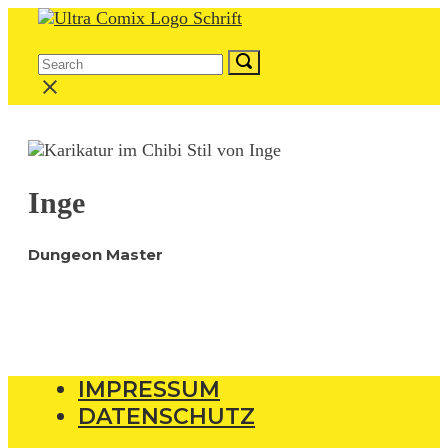
Skip
Home
to
Menu
content
Search
Search
Search
for:
for:
Close
search
bar
Inge
Dungeon Master
IMPRESSUM
DATENSCHUTZ