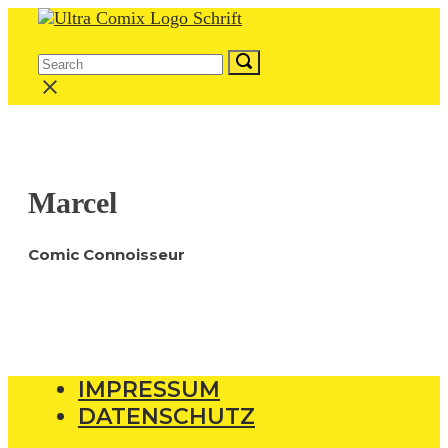
Skip
Home
to
Menu
content
Search
Search
Search
for:
for:
Close
search
bar
Marcel
Comic Connoisseur
IMPRESSUM
DATENSCHUTZ