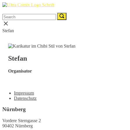
Skip
Home
to
Menu
content
Search
Search
Search
for:
for:
Close
search
Stefan
bar
Stefan
Organisator
Impressum
Datenschutz
Nürnberg
Vordere Sterngasse 2
90402 Nürnberg