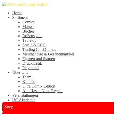
Skip
Home
to
Menu
Home
content
Sortiment
Comics
Manga
Bücher
Rollenspiele
Tabletop
Spiele & LCG
Trading Card Games
Merchandise & Geschenkartikel
Figuren und Statuen
Druckgrafik
Playmobil
Über Uns
Team
Kontakt
Ultra Comix Edition
Alte Hasen Neue Regeln
Veranstaltungen
UC Akademie
Shop