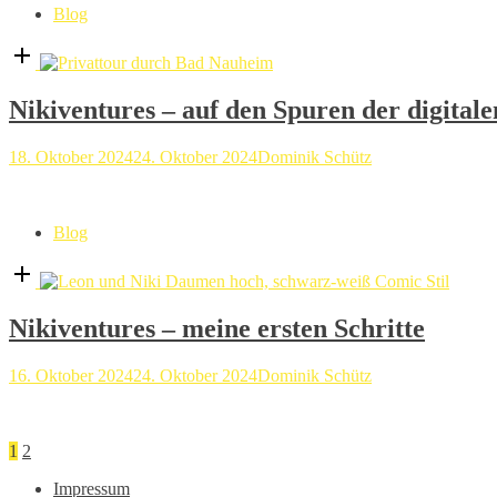
Blog
Open
post
Nikiventures – auf den Spuren der digital
18. Oktober 2024
24. Oktober 2024
Dominik Schütz
Blog
Open
post
Nikiventures – meine ersten Schritte
16. Oktober 2024
24. Oktober 2024
Dominik Schütz
Seitennummerierung
1
2
der
Impressum