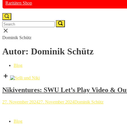
Raritäten Shop
Open
search
Search
Search
Search
bar
for:
for:
Close
search
Dominik Schütz
bar
Autor:
Dominik Schütz
Blog
Open
post
Nikiventures: SWU Let’s Play Video & Ou
27. November 2024
27. November 2024
Dominik Schütz
Blog